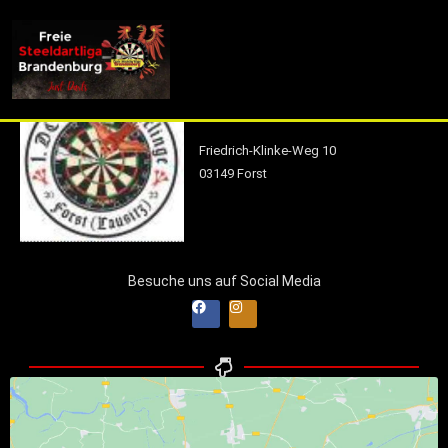
info (at) fsdl-brandenburg.de
1.DC Euloer Sperlinge
Friedrich-Klinke-Weg 10
03149 Forst
Besuche uns auf Social Media