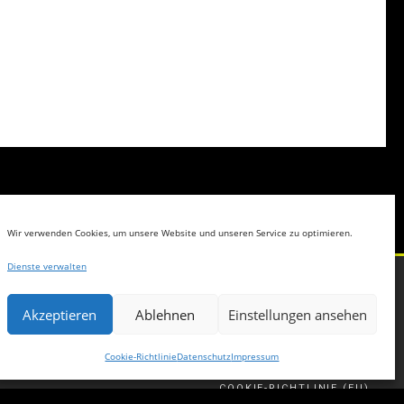
Wir verwenden Cookies, um unsere Website und unseren Service zu optimieren.
Dienste verwalten
DATENSCHUTZ
HAFTUNG FÜR LINKS
Akzeptieren
Ablehnen
Einstellungen ansehen
IMPRESSUM
Cookie-Richtlinie
Datenschutz
Impressum
GESCHÄFTSBEDINGUNGEN
COOKIE-RICHTLINIE (EU)