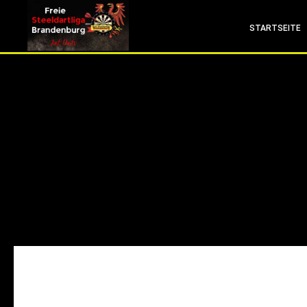
info (at) fsdl-brandenburg.de
STARTSEITE