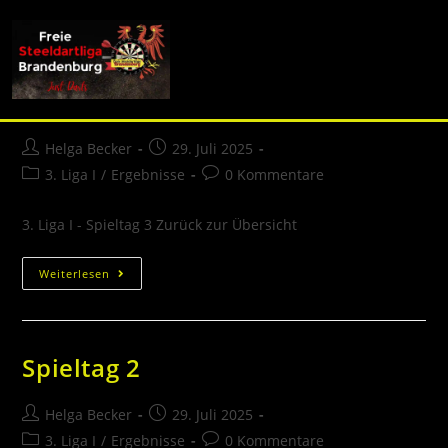
info (at) fsdl-brandenburg.de
Spieltag 3
Helga Becker
29. Juli 2025
3. Liga I
/
Ergebnisse
0 Kommentare
3. Liga I - Spieltag 3 Zurück zur Übersicht
Weiterlesen
Spieltag 2
Helga Becker
29. Juli 2025
3. Liga I
/
Ergebnisse
0 Kommentare