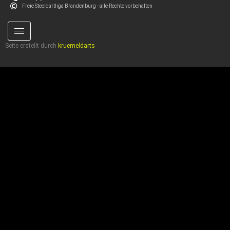
Freie Steeldartliga Brandenburg - alle Rechte vorbehalten
Seite erstellt durch
kruemeldarts