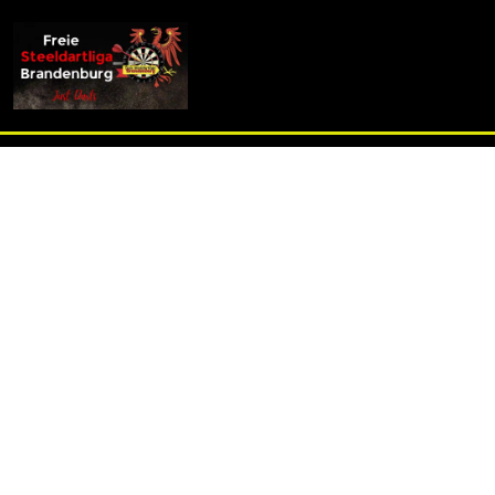
info (at) fsdl-brandenburg.de
ERGEBNISSE
Freie Steeldartliga Brandenburg