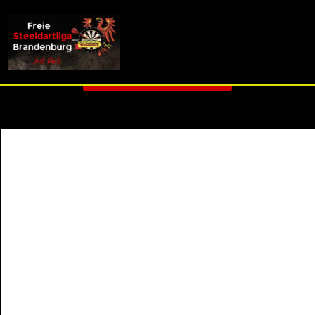
info (at) fsdl-brandenburg.de
3. Liga L - Spieltag 10
Zurück zur Übersicht