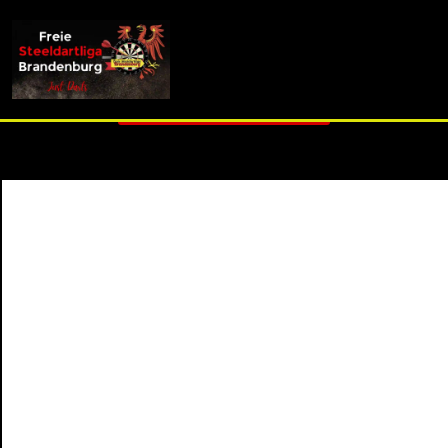
info (at) fsdl-brandenburg.de
2. Liga C - Spieltag 14
Zurück zur Übersicht