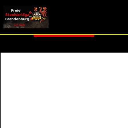
info (at) fsdl-brandenburg.de
3. Liga G - Spieltag 2
Zurück zur Übersicht