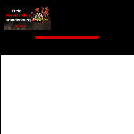
info (at) fsdl-brandenburg.de
3. Liga M - Spieltag 2
Zurück zur Übersicht