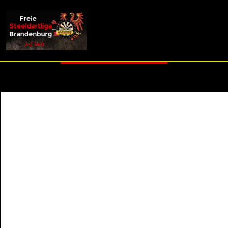
info (at) fsdl-brandenburg.de
3. Liga B - Spieltag 3
Zurück zur Übersicht