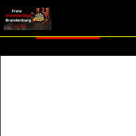
info (at) fsdl-brandenburg.de
3. Liga J - Spieltag 4
Zurück zur Übersicht