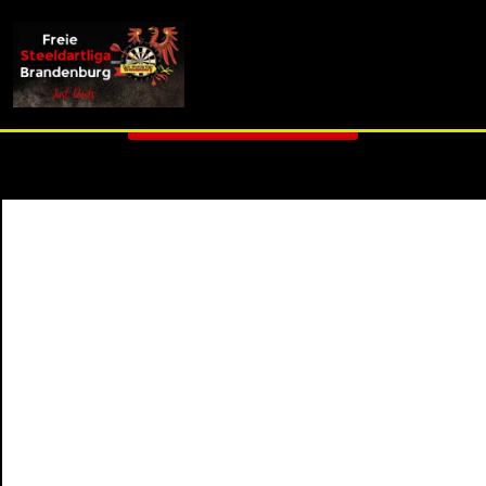
info (at) fsdl-brandenburg.de
3. Liga E - Spieltag 6
Zurück zur Übersicht