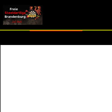
info (at) fsdl-brandenburg.de
3. Liga B - Spieltag 7
Zurück zur Übersicht