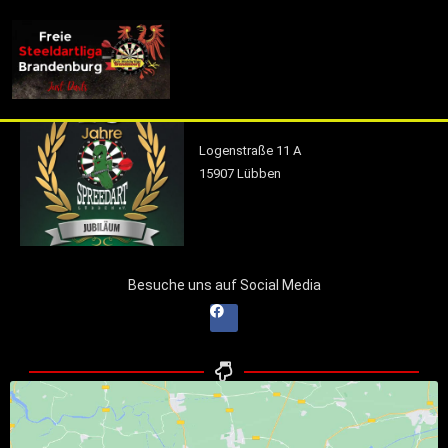
info (at) fsdl-brandenburg.de
Spreedart Lübben
Logenstraße 11 A
15907 Lübben
Besuche uns auf Social Media